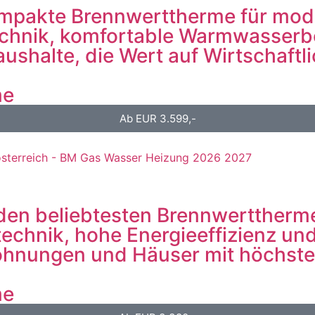
ompakte Brennwerttherme für mod
technik, komfortable Warmwasserb
Haushalte, die Wert auf Wirtschaft
me
Ab EUR 3.599,-
u den beliebtesten Brennwerttherm
echnik, hohe Energieeffizienz u
ohnungen und Häuser mit höchste
me