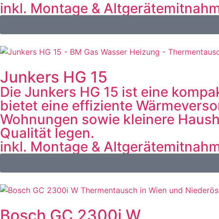
inkl. Montage & Altgerätemitnah
Junkers HG 15
Die Junkers HG 15 ist eine kompa
bietet eine effiziente Wärmevers
Wohnungen sowie kleinere Haushalt
Qualität legen.
inkl. Montage & Altgerätemitnah
Bosch GC 2300i W