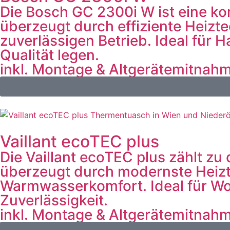
Die Bosch GC 2300i W ist eine k
überzeugt durch effiziente Heiz
zuverlässigen Betrieb. Ideal für 
Qualität legen.
inkl. Montage & Altgerätemitnah
Vaillant ecoTEC plus
Die Vaillant ecoTEC plus zählt z
überzeugt durch modernste Heizt
Warmwasserkomfort. Ideal für W
Zuverlässigkeit.
inkl. Montage & Altgerätemitnah