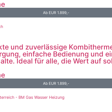
me
Ab EUR 1.899,-
kte und zuverlässige Kombitherme 
orgung, einfache Bedienung und e
e. Ideal für alle, die Wert auf s
me
Ab EUR 1.899,-