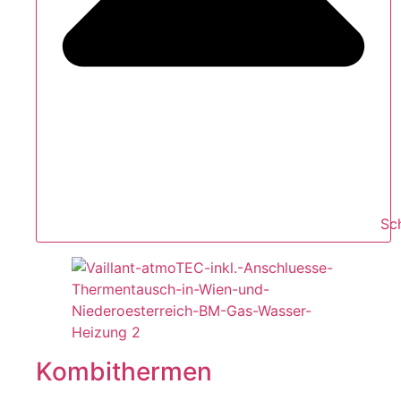
Sc
Kombithermen